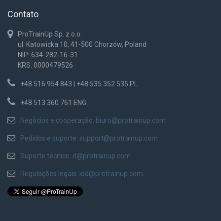
Contato
ProTrainUp Sp. z o.o.
ul. Katowicka 10, 41-500 Chorzów, Poland
NIP: 634-282-16-31
KRS: 0000479526
+48 516 954 843 | +48 535 352 535 PL
+48 513 360 761 ENG
Negócios e cooperação:
biuro@protrainup.com
Pedidos e suporte:
support@protrainup.com
Suporte técnico:
it@protrainup.com
Regulações legais:
iod@protrainup.com